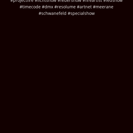
#projectfire #lichtshow #feuershow #fireartist #ledshow
#timecode #dmx #resolume #artnet #meerane
#schwanefeld #specialshow