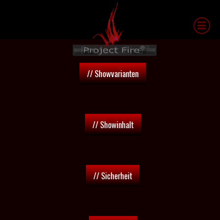
// Showvarianten
// Showinhalt
// Sicherheit